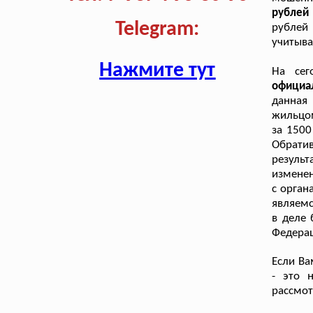
рублей 
Telegram:
рублей 
учитыва
Нажмите тут
На сег
официа
данная
жильцом
за 1500
Обрати
результ
изменен
с орган
являемс
в деле 
Федерац
Если Ва
- это 
рассмот