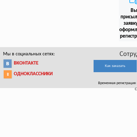
В
присыл
заявк
оформл
регист
Сотру
Мы в социальных сетях:
ВКОНТАКТЕ
Как заказать
ОДНОКЛАССНИКИ
Временная регистрация в
С