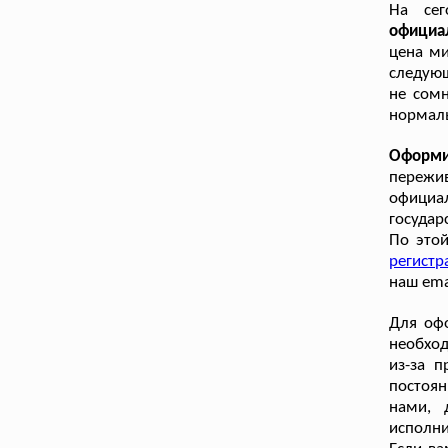
На сег
официа
цена ми
следую
не сомн
нормаль
Оформи
пережи
официал
государ
По этой
регистр
наш ema
Для офо
необход
из-за 
постоян
нами, 
исполни