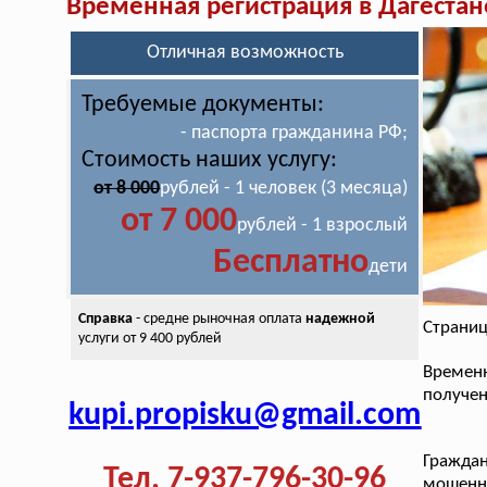
Временная регистрация в Дагестан
Отличная возможность
Требуемые документы:
- паспорта гражданина РФ;
Стоимость наших услугу:
от 8 000
рублей - 1 человек (3 месяца)
от 7 000
рублей - 1 взрослый
Бесплатно
дети
Справка
- средне рыночная оплата
надежной
Страниц
услуги от 9 400 рублей
Временн
получен
kupi.propisku@gmail.com
Гражда
Тел. 7-937-796-30-96
мошенн